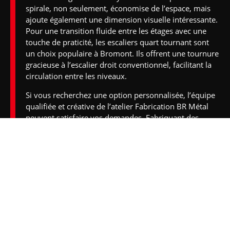
spirale, non seulement, économise de l’espace, mais
ajoute également une dimension visuelle intéressante.
Pour une transition fluide entre les étages avec une
touche de praticité, les escaliers quart tournant sont
un choix populaire à Bromont. Ils offrent une tournure
gracieuse à l’escalier droit conventionnel, facilitant la
circulation entre
les niveaux
.
Si vous recherchez une option personnalisée, l’équipe
qualifiée et créative de l’atelier
Fabrication BR Métal
peuvent satisfaire vos demandes. Fabriquant des
escaliers en métal sur mesure, nous intervenons à
Bromont et
dans les environs
.
LES SPÉCIALISTES DU SUR-